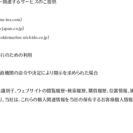
帯・関連するサービスのご提供

ns.com）

an.co.jp）

ine-nichido.co.jp）

遂行のための利用

る行政機関の命令や決定により開示を求められた場合

広告識別子、ウェブサイトの閲覧履歴・検索履歴、購買履歴、位置情報
り、当社は、これらの個人関連情報を当社の保有するお客様個人情報と