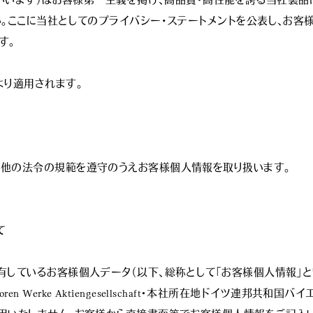
といいます）はお客様第一主義を掲げ、高品質・高性能を誇る当社製
い。ここに当社としてのプライバシー･ステートメントを公表し、お客
。

り適用されます。

他の法令の規範を遵守のうえお客様個人情報を取り扱います。



有しているお客様個人データ（以下、総称として｢お客様個人情報｣と
toren Werke Aktiengesellschaft・本社所在地ドイツ連邦共